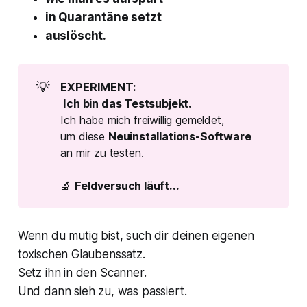
in Quarantäne setzt
auslöscht.
MANUAL OVERRIDE
💡
EXPERIMENT: 
handle anders als gewohnt
 Ich bin das Testsubjekt.
Ich habe mich freiwillig gemeldet,
um diese
Neuinstallations-Software
SYSTEM UPDATE
an mir zu testen.
🔬
Feldversuch läuft...
Tägliche Updates sind 
entscheidend.
Wenn du mutig bist, such dir deinen eigenen
toxischen Glaubenssatz.
Setz ihn in den Scanner.
Und dann sieh zu, was passiert.