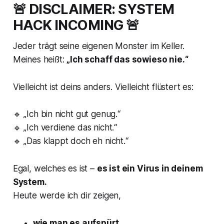
🚨
DISCLAIMER: SYSTEM
HACK INCOMING
🚨
ROOT ACCESS
Jeder trägt seine eigenen Monster im Keller.
Meines heißt:
„Ich schaff das sowieso nie.“
SYSTEM-LOCK
Vielleicht ist deins anders. Vielleicht flüstert es:
🔹 „Ich bin nicht gut genug.“
🔹 „Ich verdiene das nicht.“
🔹 „Das klappt doch eh nicht.“
VIRUS/BUG
Egal, welches es ist –
es ist ein Virus in deinem
System.
Heute werde ich dir zeigen,
QUARANTÄNE
wie man es aufspürt