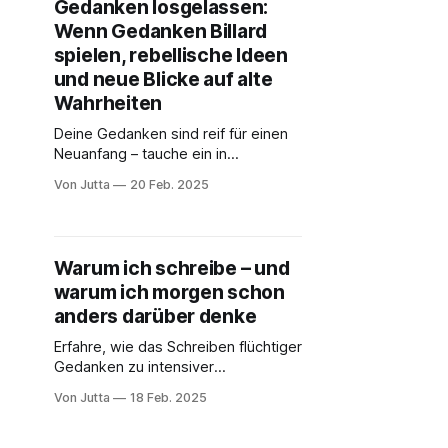
Gedanken losgelassen:
Wenn Gedanken Billard
spielen, rebellische Ideen
und neue Blicke auf alte
Wahrheiten
Deine Gedanken sind reif für einen
Neuanfang – tauche ein in
provokative Ideen und entdecke,
Von Jutta
20 Feb. 2025
wie ein Perspektivwechsel dich
befreit.
Warum ich schreibe – und
warum ich morgen schon
anders darüber denke
Erfahre, wie das Schreiben flüchtiger
Gedanken zu intensiver
Selbstreflexion führt – lies jetzt
Von Jutta
18 Feb. 2025
weiter und hinterfrage deine
Denkmuster!“