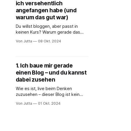
ich versehentlich
angefangen habe (und
warum das gut war)
Du willst bloggen, aber passt in
keinen Kurs? Warum gerade das
dein größter Vorteil ist – entdecke
Von Jutta
08 Okt. 2024
authentisches Schreiben jenseits
der Norm!
1. Ich baue mir gerade
einen Blog – und du kannst
dabei zusehen
Wie es ist, live beim Denken
zuzusehen – dieser Blog ist kein
Ratgeber, sondern ein Experiment
Von Jutta
01 Okt. 2024
auf offener Bühne. Lies mit, wenn
Gedanken Form annehmen