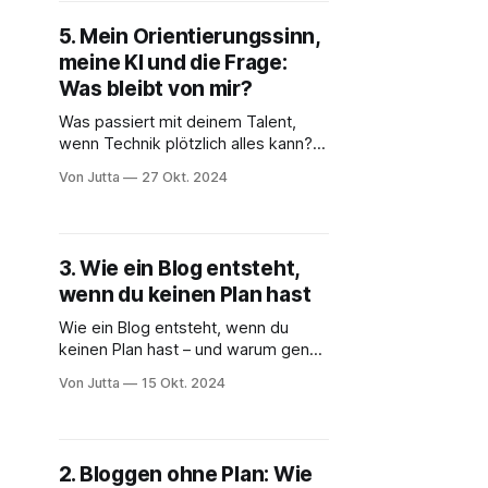
5. Mein Orientierungssinn,
meine KI und die Frage:
Was bleibt von mir?
Was passiert mit deinem Talent,
wenn Technik plötzlich alles kann?
Eine persönliche Geschichte über
Von Jutta
27 Okt. 2024
Orientierung, KI – und die Kraft, die
bleibt
3. Wie ein Blog entsteht,
wenn du keinen Plan hast
Wie ein Blog entsteht, wenn du
keinen Plan hast – und warum genau
das dein größter Vorteil sein kann.
Von Jutta
15 Okt. 2024
Lies mit und entdecke deinen
eigenen Weg
2. Bloggen ohne Plan: Wie