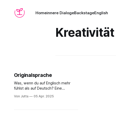
Home
innere Dialoge
Backstage
English
Kreativität
Originalsprache
Was, wenn du auf Englisch mehr
fühlst als auf Deutsch? Eine
sprachliche Selbstbeobachtung
Von Jutta
05 Apr. 2025
zwischen Nähe, Klarheit und dem
Mut zum Missverstehen